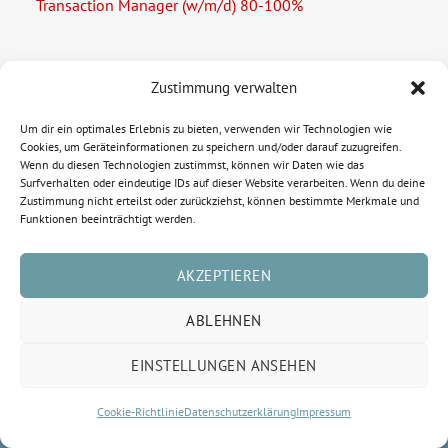
Transaction Manager (w/m/d) 80-100%
Zustimmung verwalten
Rechtliche Informationen
Um dir ein optimales Erlebnis zu bieten, verwenden wir Technologien wie
Cookies, um Geräteinformationen zu speichern und/oder darauf zuzugreifen.
Wenn du diesen Technologien zustimmst, können wir Daten wie das
Impressum
Surfverhalten oder eindeutige IDs auf dieser Website verarbeiten. Wenn du deine
Zustimmung nicht erteilst oder zurückziehst, können bestimmte Merkmale und
Datenschutzerklärung
Funktionen beeinträchtigt werden.
Cookie-Richtlinie (EU)
AKZEPTIEREN
ABLEHNEN
EINSTELLUNGEN ANSEHEN
© Copyright 2015-2026 FASE | All Rights Reserved | Powered by
Cookie-Richtlinie
Datenschutzerklärung
Impressum
Emazings