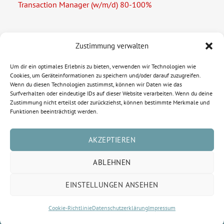
Transaction Manager (w/m/d) 80-100%
Zustimmung verwalten
Rechtliche Informationen
Um dir ein optimales Erlebnis zu bieten, verwenden wir Technologien wie
Cookies, um Geräteinformationen zu speichern und/oder darauf zuzugreifen.
Impressum
Wenn du diesen Technologien zustimmst, können wir Daten wie das
Surfverhalten oder eindeutige IDs auf dieser Website verarbeiten. Wenn du deine
Zustimmung nicht erteilst oder zurückziehst, können bestimmte Merkmale und
Datenschutzerklärung
Funktionen beeinträchtigt werden.
Cookie-Richtlinie (EU)
AKZEPTIEREN
ABLEHNEN
EINSTELLUNGEN ANSEHEN
© Copyright 2015-2026 FASE | All Rights Reserved | Powered by
Cookie-Richtlinie
Datenschutzerklärung
Impressum
Emazings