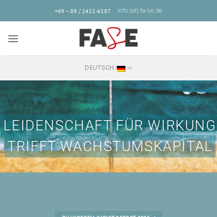
Zum
info (at) fa-se.de
+49 – 89 / 2422-6187
Inhalt
springen
DEUTSCH
LEIDENSCHAFT FÜR WIRKUNG
TRIFFT WACHSTUMSKAPITAL