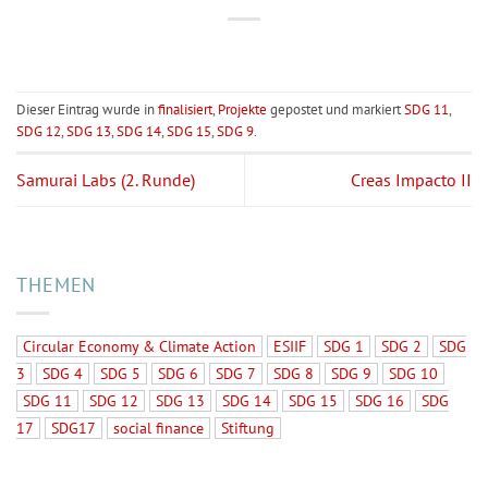
Dieser Eintrag wurde in
finalisiert
,
Projekte
gepostet und markiert
SDG 11
,
SDG 12
,
SDG 13
,
SDG 14
,
SDG 15
,
SDG 9
.
Samurai Labs (2. Runde)
Creas Impacto II
THEMEN
Circular Economy & Climate Action
ESIIF
SDG 1
SDG 2
SDG
3
SDG 4
SDG 5
SDG 6
SDG 7
SDG 8
SDG 9
SDG 10
SDG 11
SDG 12
SDG 13
SDG 14
SDG 15
SDG 16
SDG
17
SDG17
social finance
Stiftung