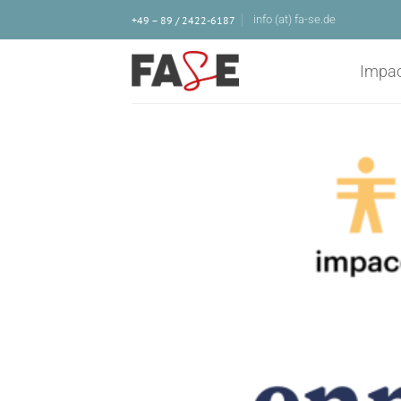
Zum
info (at) fa-se.de
+49 – 89 / 2422-6187
Inhalt
springen
Impa