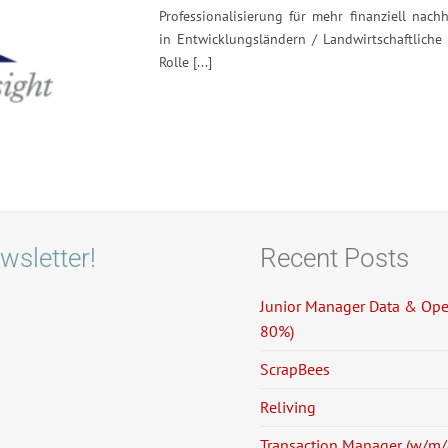
Professionalisierung für mehr finanziell nach
in Entwicklungsländern / Landwirtschaftliche 
Rolle [...]
wsletter!
Recent Posts
Junior Manager Data & Oper
80%)
ScrapBees
Reliving
Transaction Manager (w/m