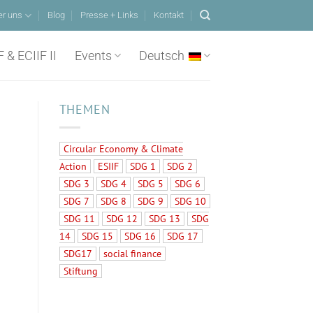
er uns
Blog
Presse + Links
Kontakt
F & ECIIF II
Events
Deutsch
THEMEN
Circular Economy & Climate
Action
ESIIF
SDG 1
SDG 2
SDG 3
SDG 4
SDG 5
SDG 6
SDG 7
SDG 8
SDG 9
SDG 10
SDG 11
SDG 12
SDG 13
SDG
14
SDG 15
SDG 16
SDG 17
SDG17
social finance
Stiftung