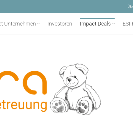
Üb
ct Unternehmen
Investoren
Impact Deals
ESII