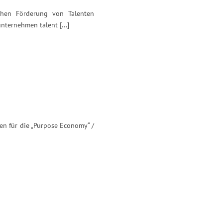
ichen Förderung von Talenten
nternehmen talent [...]
nen für die „Purpose Economy“ /