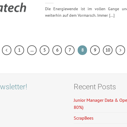
Die Energiewende ist im vollen Gange un
weiterhin auf dem Vormarsch. Immer [...]
1
…
5
6
7
8
9
10
wsletter!
Recent Posts
Junior Manager Data & Oper
80%)
ScrapBees