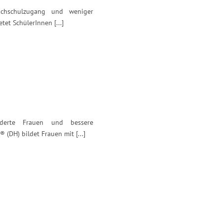
ochschulzugang und weniger
et SchülerInnen [...]
nderte Frauen und bessere
(DH) bildet Frauen mit [...]