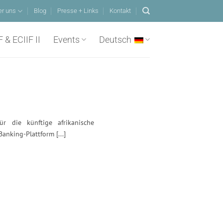
er uns
Blog
Presse + Links
Kontakt
F & ECIIF II
Events
Deutsch
r die künftige afrikanische
anking-Plattform [...]