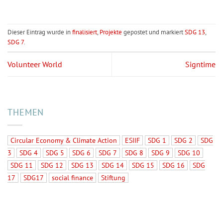
Dieser Eintrag wurde in
finalisiert
,
Projekte
gepostet und markiert
SDG 13
,
SDG 7
.
Volunteer World
Signtime
THEMEN
Circular Economy & Climate Action
ESIIF
SDG 1
SDG 2
SDG
3
SDG 4
SDG 5
SDG 6
SDG 7
SDG 8
SDG 9
SDG 10
SDG 11
SDG 12
SDG 13
SDG 14
SDG 15
SDG 16
SDG
17
SDG17
social finance
Stiftung