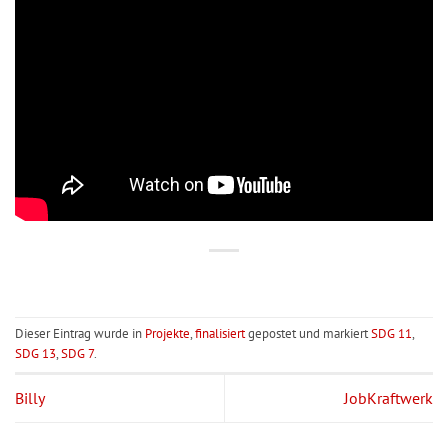
Dieser Eintrag wurde in
Projekte
,
finalisiert
gepostet und markiert
SDG 11
,
SDG 13
,
SDG 7
.
Billy
JobKraftwerk