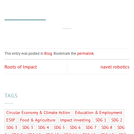
This entry was posted in
Blog
. Bookmark the
permalink
.
Roots of Impact
navel robotics
TAGS
Circular Economy & Climate Action
Education & Employment
ESIIF
Food & Agriculture
impact investing
SDG 1
SDG 2
SDG 3
SDG 3
SDG 4
SDG 5
SDG 6
SDG 7
SDG 8
SDG