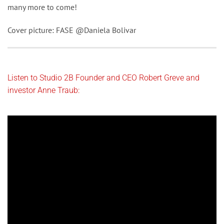
many more to come!
Cover picture: FASE @Daniela Bolivar
Listen to Studio 2B Founder and CEO Robert Greve and
investor Anne Traub: