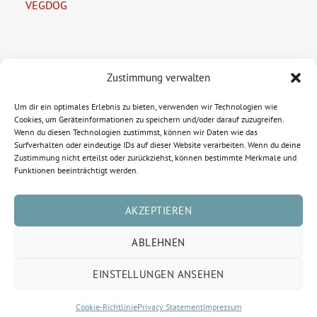
VEGDOG
Zustimmung verwalten
Legal Information
Um dir ein optimales Erlebnis zu bieten, verwenden wir Technologien wie
Imprint
Cookies, um Geräteinformationen zu speichern und/oder darauf zuzugreifen.
Wenn du diesen Technologien zustimmst, können wir Daten wie das
Privacy Policy
Surfverhalten oder eindeutige IDs auf dieser Website verarbeiten. Wenn du deine
Zustimmung nicht erteilst oder zurückziehst, können bestimmte Merkmale und
Funktionen beeinträchtigt werden.
AKZEPTIEREN
ABLEHNEN
EINSTELLUNGEN ANSEHEN
© Copyright 2015-2026 FASE | All Rights Reserved | Powered by
Cookie-Richtlinie
Privacy Statement
Impressum
Emazings