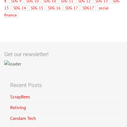
8
SDG 9
SDG 10
SDG 10
SDG 11
SDG 12
SDG 13
SDG
13
SDG 14
SDG 15
SDG 16
SDG 17
SDG17
social
finance
Get our newsletter!
Recent Posts
ScrapBees
Reliving
Candam Tech