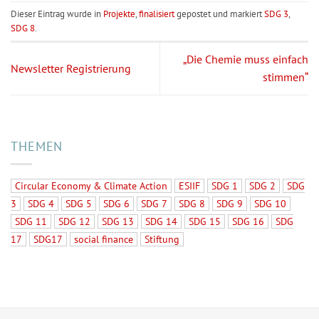
Dieser Eintrag wurde in
Projekte
,
finalisiert
gepostet und markiert
SDG 3
,
SDG 8
.
„Die Chemie muss einfach
Newsletter Registrierung
stimmen“
THEMEN
Circular Economy & Climate Action
ESIIF
SDG 1
SDG 2
SDG
3
SDG 4
SDG 5
SDG 6
SDG 7
SDG 8
SDG 9
SDG 10
SDG 11
SDG 12
SDG 13
SDG 14
SDG 15
SDG 16
SDG
17
SDG17
social finance
Stiftung