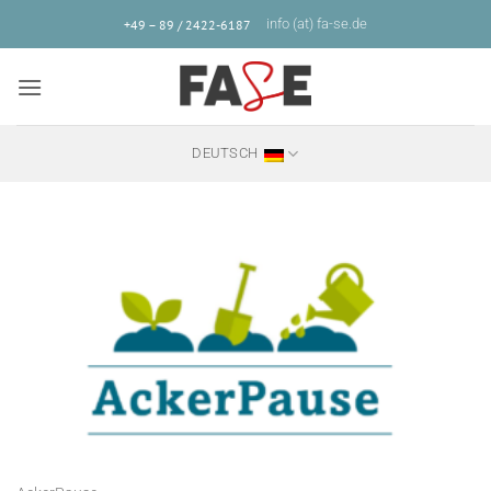
Zum
info (at) fa-se.de
+49 – 89 / 2422-6187
Inhalt
springen
DEUTSCH